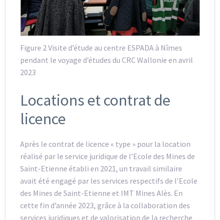
Figure 2 Visite d’étude au centre ESPADA à Nîmes
pendant le voyage d’études du CRC Wallonie en avril
2023
Locations et contrat de
licence
Après le contrat de licence « type » pour la location
réalisé par le service juridique de l’Ecole des Mines de
Saint-Etienne établi en 2021, un travail similaire
avait été engagé par les services respectifs de l’Ecole
des Mines de Saint-Etienne et IMT Mines Alès. En
cette fin d’année 2023, grâce à la collaboration des
services juridiques et de valorisation de la recherche