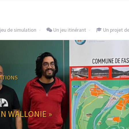
Accueil
Un jeu de simulation
Un j
jeu de simulation
Un jeu itinérant
Un projet d
ON
CULTURE DU
ET