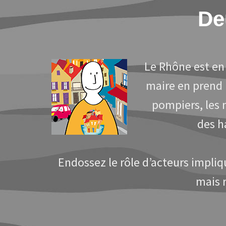
De
Le Rhône est en 
maire en prend l
pompiers, les 
des h
Endossez le rôle d’acteurs impli
mais 