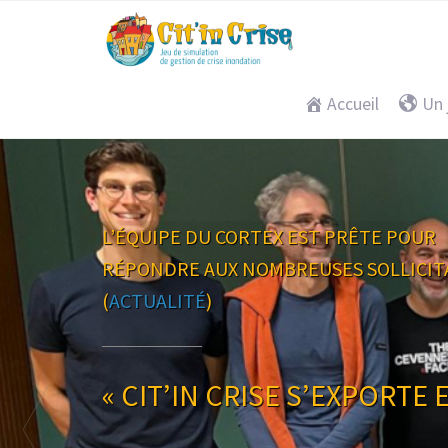
Accueil
Un 
PRIMÉ AU 15ÈME FORUM D’INFORMATI
SUR LES RISQUES MAJEURS
(
ACTUALITÉ
)
ACTUALITÉ
« MODERNISATION DE LA 
RISQUE, SENSIBILISATION 