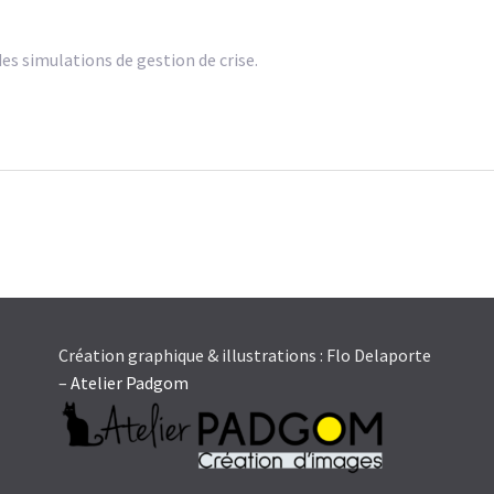
des simulations de gestion de crise.
Création graphique & illustrations : Flo Delaporte
–
Atelier Padgom