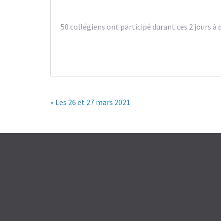
50 collégiens ont participé durant ces 2 jours à 
« Les 26 et 27 mars 2021