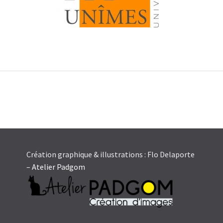
Création graphique & illustrations : Flo Delaporte
–
Atelier Padgom