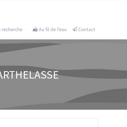
eu itinérant
Un projet de recherche
Au fil de l’eau
e recherche
Au fil de l’eau
Contact
 BARTHELASSE